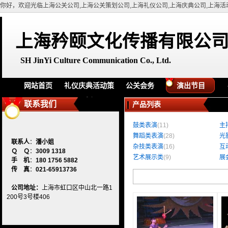
你好，欢迎光临上海公关公司,上海公关策划公司,上海礼仪公司,上海庆典公司,上海活
上海矜颐文化传播有限公
SH
JinYi Culture Communication Co., Ltd.
网站首页
礼仪庆典活动策
公关会务
演出节目
划
联系我们
产品列表
鼓类表演
(11)
主
舞蹈类表演
(28)
光
联系人
：
潘小姐
杂技类表演
(16)
互
Ｑ Ｑ
：
3009 1318
艺术展示类
(9)
展
手 机
：
180 1756 5882
传 真
：
021-65913736
公司地址：
上海市虹口区中山北一路1
200号3号楼406