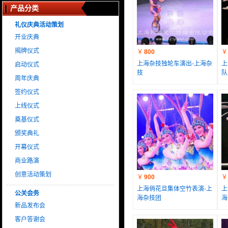
产品分类
礼仪庆典活动策划
开业庆典
揭牌仪式
￥
800
￥
上海杂技独轮车演出-上海杂
上
启动仪式
技
队
周年庆典
签约仪式
上线仪式
奠基仪式
颁奖典礼
开幕仪式
商业路演
创意活动策划
￥
900
￥
上海俏花旦集体空竹表演-上
上
公关会务
海杂技团
海
新品发布会
客户答谢会