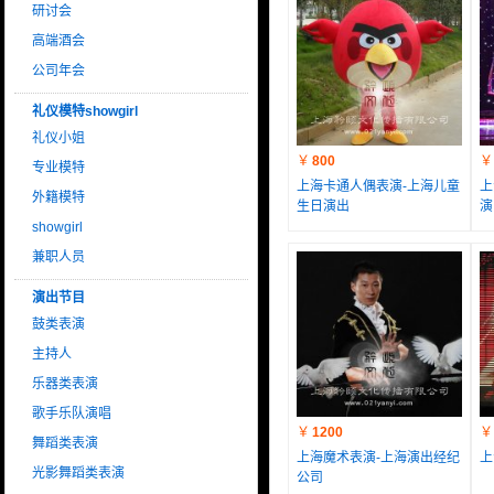
研讨会
高端酒会
公司年会
礼仪模特showgirl
礼仪小姐
￥
800
￥
专业模特
上海卡通人偶表演-上海儿童
上
外籍模特
生日演出
演
showgirl
兼职人员
演出节目
鼓类表演
主持人
乐器类表演
歌手乐队演唱
￥
1200
￥
舞蹈类表演
上海魔术表演-上海演出经纪
上
光影舞蹈类表演
公司