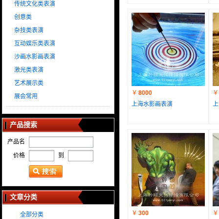
传统文化类表演
创意类
杂技类表演
互动娱乐类表演
沙画水影画表演
激光类表演
艺术展示类
￥
8000
￥
展会常用
上海水影画表演
上
产品搜索
产品名
价格
到
文章分类
￥
300
￥
全部分类