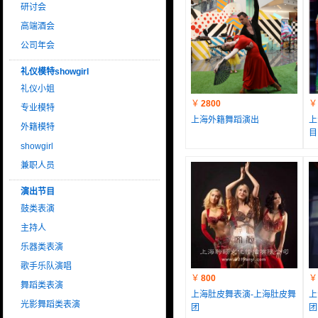
研讨会
高端酒会
公司年会
礼仪模特showgirl
礼仪小姐
￥
2800
￥
专业模特
上海外籍舞蹈演出
上
外籍模特
目
showgirl
兼职人员
演出节目
鼓类表演
主持人
乐器类表演
歌手乐队演唱
￥
800
￥
舞蹈类表演
上海肚皮舞表演-上海肚皮舞
上
光影舞蹈类表演
团
团