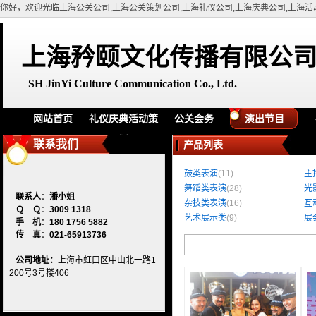
你好，欢迎光临上海公关公司,上海公关策划公司,上海礼仪公司,上海庆典公司,上海活
上海矜颐文化传播有限公
SH
JinYi Culture Communication Co., Ltd.
网站首页
礼仪庆典活动策
公关会务
演出节目
划
联系我们
产品列表
鼓类表演
(11)
主
舞蹈类表演
(28)
光
联系人
：
潘小姐
杂技类表演
(16)
互
Ｑ Ｑ
：
3009 1318
艺术展示类
(9)
展
手 机
：
180 1756 5882
传 真
：
021-65913736
公司地址：
上海市虹口区中山北一路1
200号3号楼406