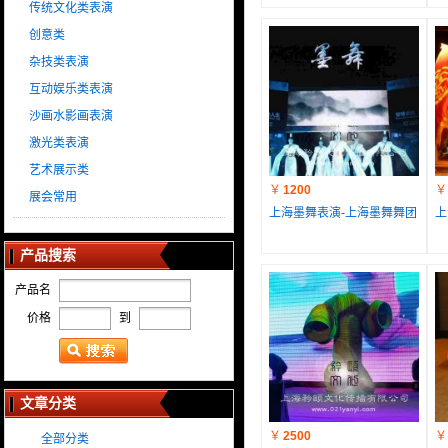
传统文化类表演
创意类
杂技类表演
互动娱乐类表演
沙画水影画表演
激光类表演
艺术展示类
￥
1200
￥
展会常用
上海墨舞表演-上海墨舞舞团
上
产品搜索
产品名
价格
到
文章分类
￥
2500
￥
全部分类