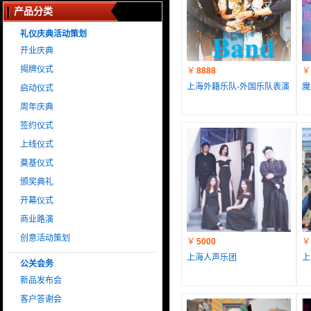
产品分类
礼仪庆典活动策划
开业庆典
揭牌仪式
￥
8888
￥
上海外籍乐队-外国乐队表演
魔
启动仪式
周年庆典
签约仪式
上线仪式
奠基仪式
颁奖典礼
开幕仪式
商业路演
创意活动策划
￥
5000
￥
上海人声乐团
上
公关会务
新品发布会
客户答谢会