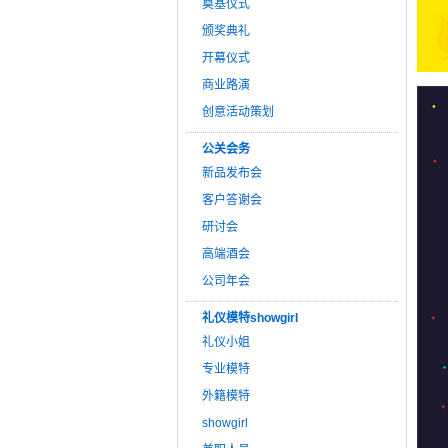
奠基仪式
颁奖典礼
开幕仪式
商业路演
创意活动策划
公关会务
新品发布会
客户答谢会
研讨会
高端酒会
公司年会
礼仪模特showgirl
礼仪小姐
专业模特
外籍模特
showgirl