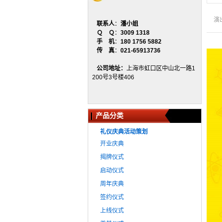
演
联系人
：
潘小姐
Ｑ Ｑ
：
3009 1318
手 机
：
180 1756 5882
传 真
：
021-65913736
公司地址：
上海市虹口区中山北一路1
200号3号楼406
产品分类
礼仪庆典活动策划
开业庆典
揭牌仪式
启动仪式
周年庆典
签约仪式
上线仪式