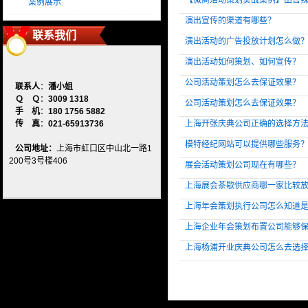
【微商活动策划实战案例】出售
案例展示
演出宣传的渠道有哪些？
联系我们
演出活动的广告投放计划怎么做
演出活动如何策划、如何宣传？
公司活动策划怎么去保证效果？
联系人
：
潘小姐
Ｑ Ｑ
：
3009 1318
公司活动策划怎么去保证效果？
手 机
：
180 1756 5882
传 真
：
021-65913736
上海开张庆典公司正确的选择方
模特经纪网站可以提供哪些服务
公司地址：
上海市虹口区中山北一路1
200号3号楼406
展会活动策划公司现在有哪些？
上海展会茶歇供应商哪一家比较
上海年会策划执行公司怎么知道
上海企业年会策划布置公司能够
上海杨浦开业庆典公司怎么去选