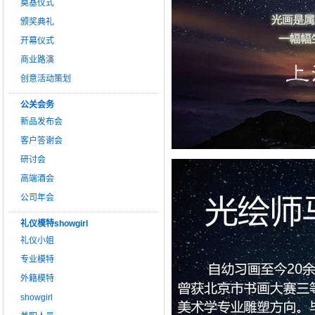
奠基仪式
颁奖典礼
开幕仪式
商业路演
创意活动策划
公关会务
新品发布会
客户答谢会
研讨会
高端酒会
公司年会
礼仪模特showgirl
礼仪小姐
专业模特
外籍模特
showgirl