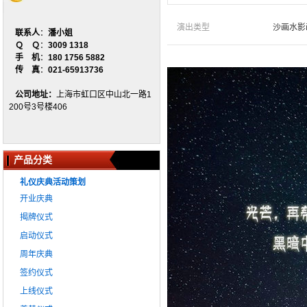
演出类型
沙画水影
联系人
：
潘小姐
Ｑ Ｑ
：
3009 1318
手 机
：
180 1756 5882
传 真
：
021-65913736
公司地址：
上海市虹口区中山北一路1
200号3号楼406
产品分类
礼仪庆典活动策划
开业庆典
揭牌仪式
启动仪式
周年庆典
签约仪式
上线仪式