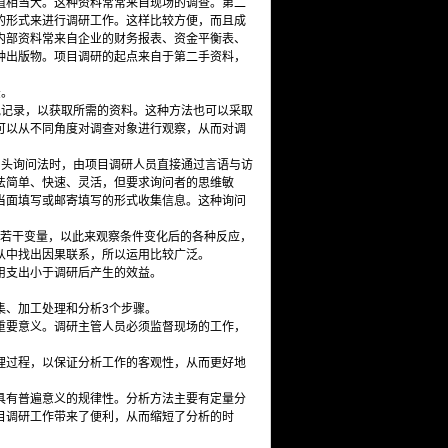
值相当大。这种资料常常来自现场的调查。第二
的形式来进行调研工作。这样比较方便，而且成
内部资料常来自企业的财务报表、资金平衡表、
种出版物。项目调研的起点来自于第二手资料，
法。
地记录，以获取所需的资料。这种方法也可以采取
可以从不同角度对调查对象进行观察，从而对调
口头询问法时，由项目调研人员直接通过言语与访
法简单、快速、灵活，但要求询问者的思维敏
当面填写或邮寄填写的形式收集信息。这种询问
的若干变量，以此来观察条件变化后的各种反应，
从中找出因果联系，所以运用比较广泛。
用支出小于调研后产生的效益。
集、加工处理和分析3个步骤。
重要意义。调研主管人员必须监督现场的工作，
理过程，以保证分析工作的客观性，从而更好地
具有普遍意义的规律性。分析方法主要有定量分
目调研工作带来了便利，从而缩短了分析的时