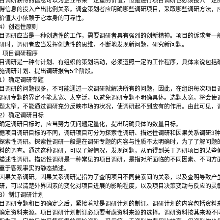
目调研获得的信息可以为企业带来一定量的价值，但是进行项目调研也必须投入一定
得信息的投入产出比例关系。调查策划者应明确哪些调研项目，采取哪些调研方法，
价值大小依赖于它本身的可靠性。
4）创造性原则
目调研应当是一种创造性的工作，需要调研者具有强烈的创新精神。项目的诉求者一
研时，调研者应当发挥创造性的思维，不断地发现新问题，研究新问题。
）项目调研程序
目调研是一种有计划、有组织的策划活动，必须遵照一定的工作程序，具体来说包括
施调研计划、提出调研报告5个阶段。
1）确定调研专题
目调研的问题很多，不可能通过一次调研就解决所有的问题，因此，在组织每次项目
调研专题的界定不能太宽、太空泛，以避免调研专题不明确具体。选题太宽，将会使
题太窄，不能通过调研充分反映市场的状况，使调研起不到应有的作用。由此可见，
2）确定调研目标
确定调研目标时，应当努力使问题定量化，提出明确具体的数量目标。
据项目调研目标的不同，调研项目可分为探索性调研、描述性调研和因果关系调研3
探索性调研。探索性调研一般是在调研专题的内容与性质不太明确时，为了了解问题
料的调查。通过这种调研，可以了解情况，发现问题，从而得到关于调研项目的某些
描述性调研。描述性调研是一种常见的项目调研，是指对所面临的不同因素、不同方
重于客观事实的静态描述。
因果关系调研。因果关系调研是指为了查明项目不同要素间的关系，以及查明导致产
研，可以清楚外界因素的变化对项目进展的影响程度，以及项目决策变动与反应的灵
3）制订调研计划
目调研专题和目的确定之后，紧接着就是调研计划的制订。调研计划的内容包括资料
确定资料来源。项目调研计划制订必须要考虑资料来源的选择。调研资料按其来源不