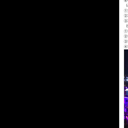
⑥
（
①
②
③
（
①
②
③
④