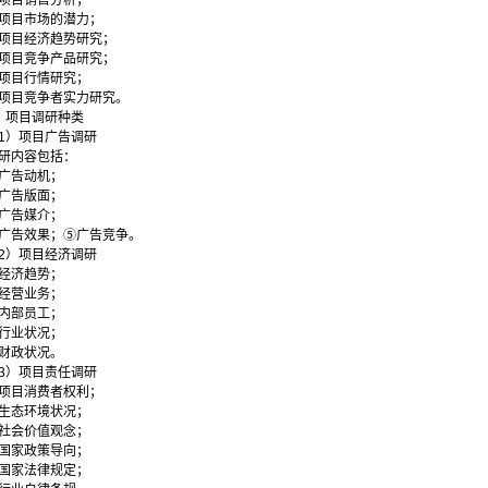
项目销售分析；
项目市场的潜力；
项目经济趋势研究；
项目竞争产品研究；
项目行情研究；
项目竞争者实力研究。
）项目调研种类
1）项目广告调研
研内容包括：
广告动机；
广告版面；
广告媒介；
广告效果；⑤广告竞争。
2）项目经济调研
经济趋势；
经营业务；
内部员工；
行业状况；
财政状况。
3）项目责任调研
项目消费者权利；
生态环境状况；
社会价值观念；
国家政策导向；
国家法律规定；