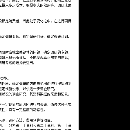
的成本。因此，在进行项目调研时，必须注意所
应投入多少成本，取得多大的效用等。调研成果
般都是消费者，因此处于变化之中。在进行项目
确定调研专题、确定调研目标、确定调研计划、
调研时应找出关键性的问题，确定调研的专题，
调研人员无所适从，不能发现真正需要的信息；
调研专题的选择要适当。
种类型。
的性质，确定调研的方向与范围而进行搜集初步
假定或新设想，以供进一步调查研究。
面状况的调查研究，其资料数据的采集和记录，
生一定现象的原因所进行的调研。通过这种形式
敏性，具有一定程度的动态性。
来源、调研方法、费用预算等项目。
同，可分为第一手资料和第二手资料。第一手资