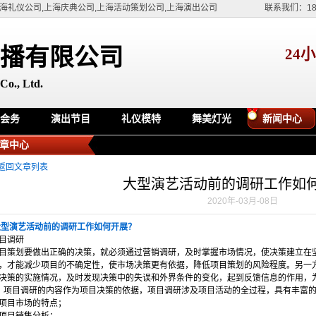
海礼仪公司,上海庆典公司,上海活动策划公司,上海演出公司
联系我们：180
播有限公司
24
Co., Ltd.
会务
演出节目
礼仪模特
舞美灯光
新闻中心
showgirl
章中心
 返回文章列表
大型演艺活动前的调研工作如
2020年-03月-08日
型演艺活动前的调研工作如何开展？
目调研
目策划要做出正确的决策，就必须通过营销调研，及时掌握市场情况，使决策建立在
，才能减少项目的不确定性，使市场决策更有依据，降低项目策划的风险程度。另一
决策的实施情况，及时发现决策中的失误和外界条件的变化，起到反馈信息的作用，
）项目调研的内容作为项目决策的依据，项目调研涉及项目活动的全过程，具有丰富
项目市场的特点；