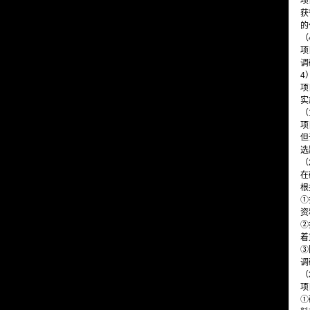
项
获
的
（
项
调
4
项
实
（
项
但
选
（
在
根
①
资
②
着
③
调
（
项
①