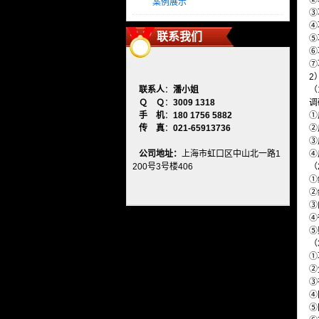
②
案例展示
③
④
联系我们
⑤
⑥
⑦
2
联系人
：
潘小姐
（
Ｑ Ｑ
：
3009 1318
调
手 机
：
180 1756 5882
①
传 真
：
021-65913736
②
③
公司地址：
上海市虹口区中山北一路1
④
200号3号楼406
（
①
②
③
④
⑤
（
①
②
③
④
⑤