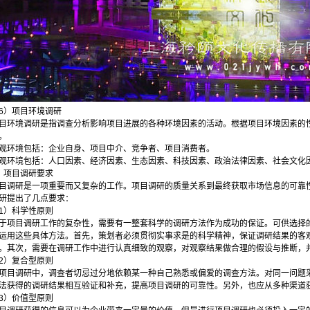
6）项目环境调研
目环境调研是指调查分析影响项目进展的各种环境因素的活动。根据项目环境因素的
。
观环境包括：企业自身、项目中介、竞争者、项目消费者。
观环境包括：人口因素、经济因素、生态因素、科技因素、政治法律因素、社会文化
）项目调研要求
目调研是一项重要而又复杂的工作。项目调研的质量关系到最终获取市场信息的可靠
研提出了几点要求：
1）科学性原则
于项目调研工作的复杂性，需要有一整套科学的调研方法作为成功的保证。可供选择
运用这些具体方法。首先，策划者必须贯彻实事求是的科学精神，保证调研结果的客
。其次，需要在调研工作中进行认真细致的观察，对观察结果做合理的假设与推断，
2）复合型原则
项目调研中，调查者切忌过分地依赖某一种自己熟悉或偏爱的调查方法。对同一问题
法获得的调研结果相互验证和补充，提高项目调研的可靠性。另外，也应从多种渠道
3）价值型原则