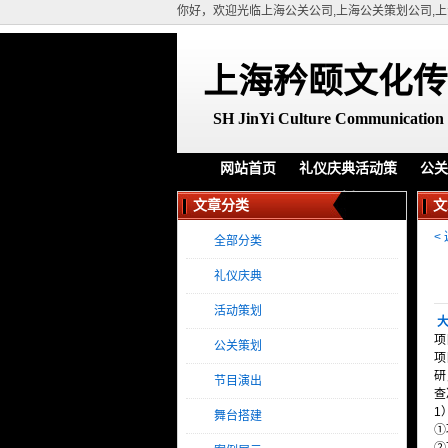
你好，欢迎光临上海公关公司,上海公关策划公司,上
上海矜颐文化传
SH
JinYi Culture Communication 
网站首页
礼仪庆典活动策
公关
划
文章分类
文
<
全部分类
礼仪庆典
活动策划
大
项
公关策划
项
研
节目演出
查
1
舞台搭建
①