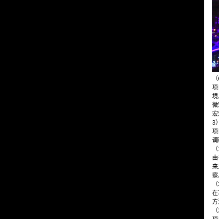
（
项
境
微
宏
3
项
调
（
由
来
察
（
在
方
（