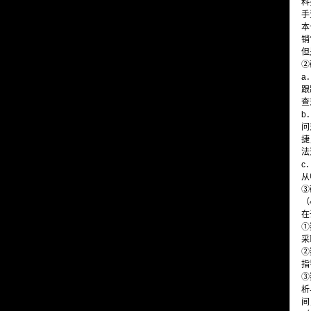
料
手
本
销
但
②
a
跟
查
b
问
捷
法
c
从
③
（
在
①
采
②
指
③
析
间