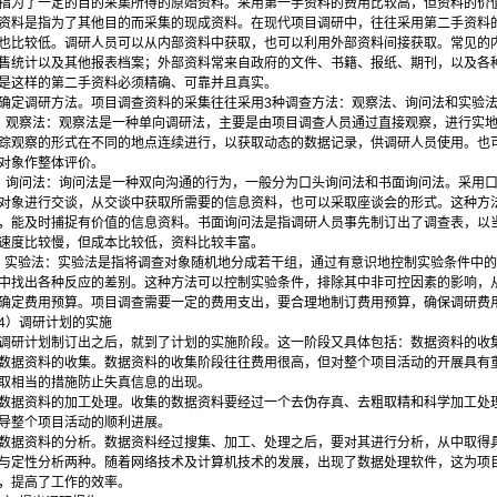
指为了一定的目的采集所得的原始资料。采用第一手资料的费用比较高，但资料的价
资料是指为了其他目的而采集的现成资料。在现代项目调研中，往往采用第二手资料
也比较低。调研人员可以从内部资料中获取，也可以利用外部资料间接获取。常见的
售统计以及其他报表档案；外部资料常来自政府的文件、书籍、报纸、期刊，以及各
是这样的第二手资料必须精确、可靠并且真实。
确定调研方法。项目调查资料的采集往往采用3种调查方法：观察法、询问法和实验
．观察法：观察法是一种单向调研法，主要是由项目调查人员通过直接观察，进行实
踪观察的形式在不同的地点连续进行，以获取动态的数据记录，供调研人员使用。也
对象作整体评价。
．询问法：询问法是一种双向沟通的行为，一般分为口头询问法和书面询问法。采用
对象进行交谈，从交谈中获取所需要的信息资料，也可以采取座谈会的形式。这种方
，能及时捕捉有价值的信息资料。书面询问法是指调研人员事先制订出了调查表，以
速度比较慢，但成本比较低，资料比较丰富。
．实验法：实验法是指将调查对象随机地分成若干组，通过有意识地控制实验条件中
中找出各种反应的差别。这种方法可以控制实验条件，排除其中非可控因素的影响，
确定费用预算。项目调查需要一定的费用支出，要合理地制订费用预算，确保调研费
4）调研计划的实施
调研计划制订出之后，就到了计划的实施阶段。这一阶段又具体包括：数据资料的收
数据资料的收集。数据资料的收集阶段往往费用很高，但对整个项目活动的开展具有
取相当的措施防止失真信息的出现。
数据资料的加工处理。收集的数据资料要经过一个去伪存真、去粗取精和科学加工处
导整个项目活动的顺利进展。
数据资料的分析。数据资料经过搜集、加工、处理之后，要对其进行分析，从中取得
与定性分析两种。随着网络技术及计算机技术的发展，出现了数据处理软件，这为项
，提高了工作的效率。