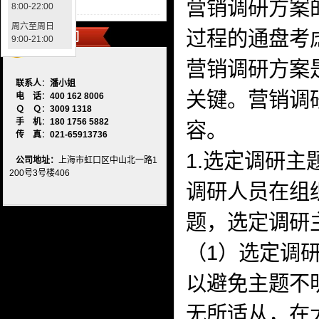
营销调研方案
案例展示
8:00-22:00
周六至周日
过程的通盘考
联系我们
9:00-21:00
营销调研方案
联系人
：
潘小姐
关键。营销调
电 话
：
400 162 8006
Ｑ Ｑ
：
3009 1318
手 机
：
180 1756 5882
容。
传 真
：
021-65913736
1.选定调研主
公司地址：
上海市虹口区中山北一路1
200号3号楼406
调研人员在组
题，选定调研
（1）选定调
以避免主题不
无所适从，在