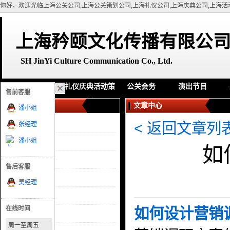
你好，欢迎光临上海公关公司,上海公关策划公司,上海礼仪公司,上海庆典公司,上海活
上海矜颐文化传播有限公
SH
JinYi Culture Communication Co., Ltd.
网站首页
礼仪庆典活动策
公关会务
演出节目
售前客服
划
文章分类
文章中心
潘小姐
< 返回文章列
全部分类
张经理
潘小姐
礼仪庆典
如
活动策划
售后客服
公关策划
吴经理
节目演出
在线时间
如何设计营销
舞台搭建
周一至周五