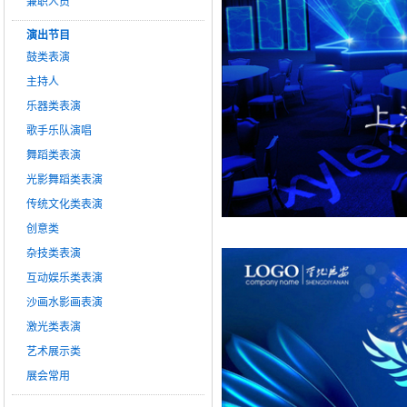
兼职人员
演出节目
鼓类表演
主持人
乐器类表演
歌手乐队演唱
舞蹈类表演
光影舞蹈类表演
传统文化类表演
创意类
杂技类表演
互动娱乐类表演
沙画水影画表演
激光类表演
艺术展示类
展会常用