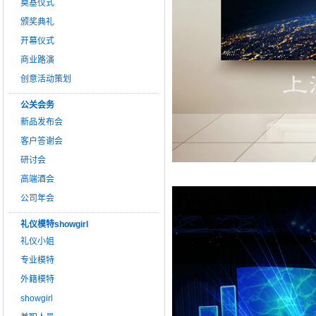
奠基仪式
颁奖典礼
开幕仪式
商业路演
创意活动策划
公关会务
新品发布会
客户答谢会
研讨会
高端酒会
公司年会
礼仪模特showgirl
礼仪小姐
专业模特
外籍模特
showgirl