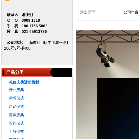
演出类型
公司年会
联系人
：
潘小姐
Ｑ Ｑ
：
3009 1318
手 机
：
180 1756 5882
传 真
：
021-65913736
公司地址：
上海市虹口区中山北一路1
200号3号楼406
产品分类
礼仪庆典活动策划
开业庆典
揭牌仪式
启动仪式
周年庆典
签约仪式
上线仪式