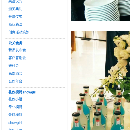
奠基仪式
颁奖典礼
开幕仪式
商业路演
创意活动策划
公关会务
新品发布会
客户答谢会
研讨会
高端酒会
公司年会
礼仪模特showgirl
礼仪小姐
专业模特
外籍模特
showgirl