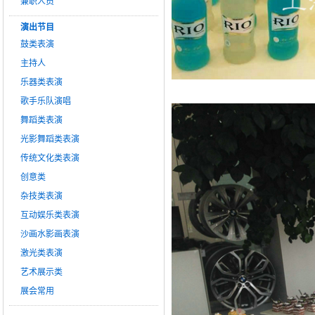
兼职人员
演出节目
鼓类表演
主持人
乐器类表演
歌手乐队演唱
舞蹈类表演
光影舞蹈类表演
传统文化类表演
创意类
杂技类表演
互动娱乐类表演
沙画水影画表演
激光类表演
艺术展示类
展会常用