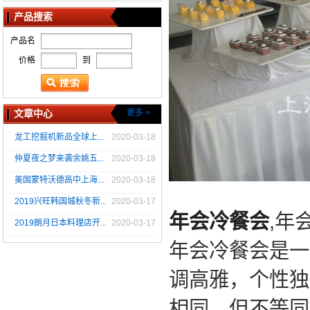
产品搜索
产品名
价格
到
文章中心
更多 >
龙工挖掘机新品全球上...
2020-03-18
仲夏夜之梦来袭余姚五...
2020-03-18
美国蒙特沃德高中上海...
2020-03-18
2019兴旺韩国城秋冬新...
2020-03-17
年会冷餐会
,年
2019朗月日本料理店开...
2020-03-17
年会冷餐会是一
调高雅，个性独
相同，但不等同