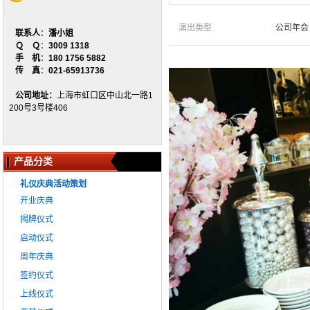
演出类型
公司年会
联系人
：
潘小姐
Ｑ Ｑ
：
3009 1318
手 机
：
180 1756 5882
传 真
：
021-65913736
公司地址：
上海市虹口区中山北一路1
200号3号楼406
产品分类
礼仪庆典活动策划
开业庆典
揭牌仪式
启动仪式
周年庆典
签约仪式
上线仪式