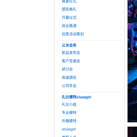
奠基仪式
颁奖典礼
开幕仪式
商业路演
创意活动策划
公关会务
新品发布会
客户答谢会
研讨会
高端酒会
公司年会
礼仪模特showgirl
礼仪小姐
专业模特
外籍模特
showgirl