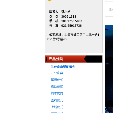
演
联系人
：
潘小姐
Ｑ Ｑ
：
3009 1318
手 机
：
180 1756 5882
传 真
：
021-65913736
公司地址：
上海市虹口区中山北一路1
200号3号楼406
产品分类
礼仪庆典活动策划
开业庆典
揭牌仪式
启动仪式
周年庆典
签约仪式
上线仪式