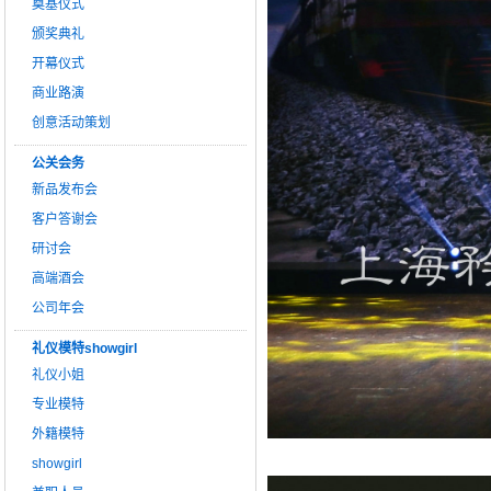
奠基仪式
颁奖典礼
开幕仪式
商业路演
创意活动策划
公关会务
新品发布会
客户答谢会
研讨会
高端酒会
公司年会
礼仪模特showgirl
礼仪小姐
专业模特
外籍模特
showgirl