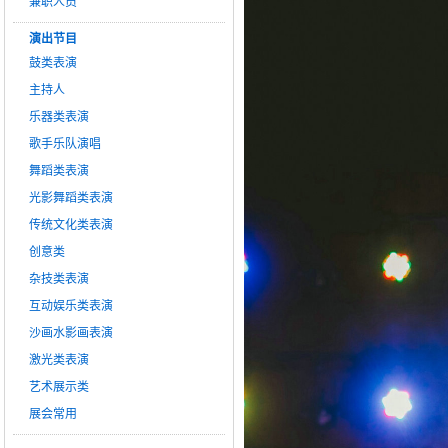
兼职人员
演出节目
鼓类表演
主持人
乐器类表演
歌手乐队演唱
舞蹈类表演
光影舞蹈类表演
传统文化类表演
创意类
杂技类表演
互动娱乐类表演
沙画水影画表演
激光类表演
艺术展示类
展会常用