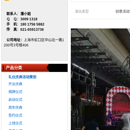
演出类型
创意活动
联系人
：
潘小姐
Ｑ Ｑ
：
3009 1318
手 机
：
180 1756 5882
传 真
：
021-65913736
公司地址：
上海市虹口区中山北一路1
200号3号楼406
产品分类
礼仪庆典活动策划
开业庆典
揭牌仪式
启动仪式
周年庆典
签约仪式
上线仪式