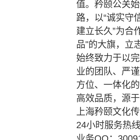
值。矜颐公关始
路，以
“
诚实守
建立长久
”
为合
品
"
的大旗，立
始终致力于以完
业的团队、严谨
方位、一体化的
高效品质，源于
上海矜颐文化传
24
小时服务热
业务
QQ
：
3009