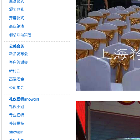
奠基仪式
颁奖典礼
开幕仪式
商业路演
创意活动策划
公关会务
新品发布会
客户答谢会
研讨会
高端酒会
公司年会
礼仪模特showgirl
礼仪小姐
专业模特
外籍模特
showgirl