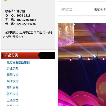
演出类型
创意活动
联系人
：
潘小姐
Ｑ Ｑ
：
3009 1318
手 机
：
180 1756 5882
传 真
：
021-65913736
公司地址：
上海市虹口区中山北一路1
200号3号楼406
产品分类
礼仪庆典活动策划
开业庆典
揭牌仪式
启动仪式
周年庆典
签约仪式
上线仪式