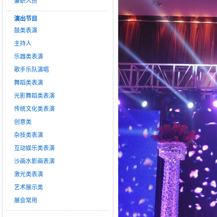
兼职人员
演出节目
鼓类表演
主持人
乐器类表演
歌手乐队演唱
舞蹈类表演
光影舞蹈类表演
传统文化类表演
创意类
杂技类表演
互动娱乐类表演
沙画水影画表演
激光类表演
艺术展示类
展会常用