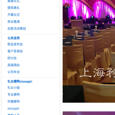
奠基仪式
颁奖典礼
开幕仪式
商业路演
创意活动策划
公关会务
新品发布会
客户答谢会
研讨会
高端酒会
公司年会
礼仪模特showgirl
礼仪小姐
专业模特
外籍模特
showgirl